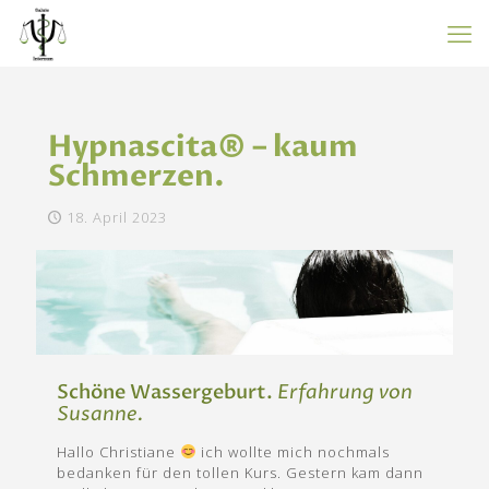
Hypnascita® – kaum
Schmerzen.
18. April 2023
Schöne Wassergeburt.
Erfahrung von
Susanne.
Hallo Christiane
ich wollte mich nochmals
bedanken für den tollen Kurs. Gestern kam dann