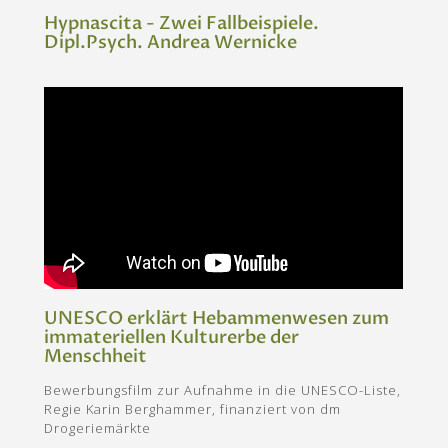
Hypnascita - Zwei Fallbeispiele.
Dipl.Psych. Andrea Wernicke
UNESCO erklärt Hebammenwesen zum
immateriellen Kulturerbe der
Menschheit
Bewerbungsfilm zur Aufnahme in die UNESCO-Liste,
Regie Karin Berghammer, finanziert von dm
Drogeriemärkte