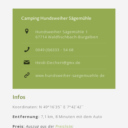
Camping Hundsweiher Sägemühle
Hundsweiher Sägemühle 1
67714 Waldfischbach-Burgalben
0049 (0)6333 - 54 68
Heidi-Dechert@gmx.de
www.hundsweiher-saegemuehle.de
Infos
Koordinaten: N 49°16`35`` E 7°42`42``
Entfernung:
7,1 km, 8 Minuten mit dem Auto
Preis:
Auszug aus der
Preisliste
: