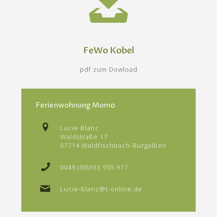
FeWo Kobel
pdf zum Dowload
Ferienwohnung Momo
Lucie Blanz
Waldstraße 17
67714 Waldfischbach-Burgalben
0049 (0)6333 955 917
Lucie-blanz@t-online.de