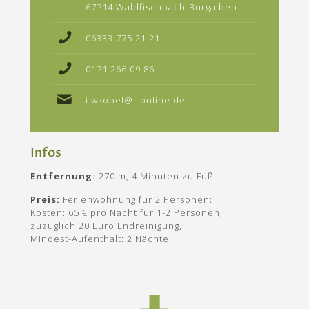
67714 Waldfischbach-Burgalben
06333 775 21 21
0171 266 09 86
i.wkobel@t-online.de
Infos
Entfernung:
270 m, 4 Minuten zu Fuß
Preis:
Ferienwohnung für 2 Personen;
Kosten: 65 € pro Nacht für 1-2 Personen;
zuzüglich 20 Euro Endreinigung,
Mindest-Aufenthalt: 2 Nächte