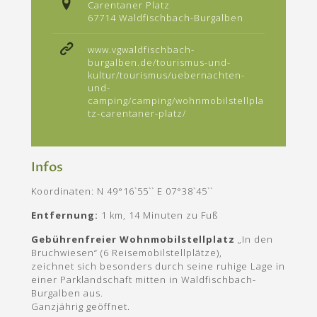
Carentaner Platz
67714 Waldfischbach-Burgalben
www.vgwaldfischbach-
burgalben.de/tourismus-und-
kultur/tourismus/uebernachten-
und-
camping/camping/wohnmobilstellpla
tz-carentaner-platz/
Infos
Koordinaten: N 49°16`55`` E 07°38`45``
Entfernung:
1 km, 14 Minuten zu Fuß
Gebührenfreier Wohnmobilstellplatz
„In den
Bruchwiesen“ (6 Reisemobilstellplätze),
zeichnet sich besonders durch seine ruhige Lage in
einer Parklandschaft mitten in Waldfischbach-
Burgalben aus.
Ganzjährig geöffnet.