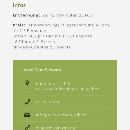
Infos
Entfernung:
650 m, 10 Minuten zu Fuß
Preis:
Ferienwohnung (Enliegerwohnung, 45 qm)
für 2-3 Personen;
Kosten: 60 € pro Nacht für 1-2 Personen;
18 € für die 3. Person,
Mindest-Aufenthalt: 3 Nächte
Hotel Zum Schwan
Hauptstrasse 119
67714 Waldfischbach-Burgalben
06333 92420
info@zum-schwan-wfb.de
zum-schwan-wfb.de/