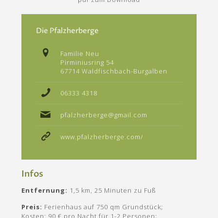
Die Pfalzherberge
Familie Neu
Pirminiusring 54
67714 Waldfischbach-Burgalben
06333 4318
pfalzherberge@gmail.com
www.pfalzherberge.com/
Infos
Entfernung:
1,5 km, 25 Minuten zu Fuß
Preis:
Ferienhaus auf 750 qm Grundstück;
Kosten: 90 € pro Nacht für 1-2 Personen;