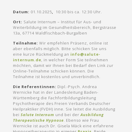
Datum:
01.10.2025
,
10:30 bis ca. 12:30 Uhr.
Ort:
Salute Internum – Institut für Aus- und
Weiterbildung im Gesundheitsbereich, Bergstrasse
13a, 67714 Waldfischbach-Burgalben
Teilnahme:
Wir empfehlen Präsenz, online ist
aber ebenfalls möglich. Bitte schicken Sie uns
eine kurze Rückmeldung an
info@salute-
internum.de
, in welcher Form Sie teilnehmen
möchten, damit wir Ihnen bei Bedarf den Link zur
Online-Teilnahme schicken können. Die
Teilnahme ist kostenlos und unverbindlich.
Die Referentinnen:
Dipl.-Psych. Andrea
Wernicke hat in der Landesleitung Baden-
Württemberg die Fachfortbildungsleitung
Psychotherapie des Freien Verbands Deutscher
Heilpraktiker (FVDH) inne. Sie leitet die Ausbildung
bei
Salute Internum
und bei der
Ausbildung
Therapeutische Hypnose
. Ebenso wie Frau
Wernicke ist auch Dr. Gisela Mäck eine erfahrene
Hypnosetherapeutin in eigener
Praxis
. Beide